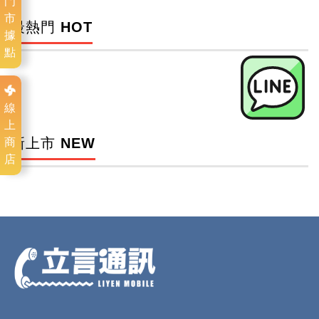
門
市
最熱門 HOT
據
點
線
上
新上市 NEW
商
店